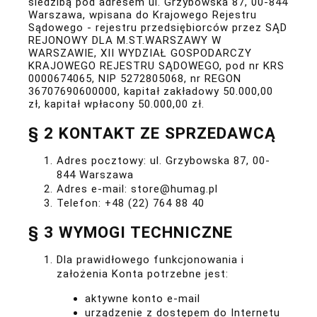
siedzibą pod adresem ul. Grzybowska 87, 00-844
Warszawa, wpisana do Krajowego Rejestru
Sądowego - rejestru przedsiębiorców przez SĄD
REJONOWY DLA M.ST.WARSZAWY W
WARSZAWIE, XII WYDZIAŁ GOSPODARCZY
KRAJOWEGO REJESTRU SĄDOWEGO, pod nr KRS
0000674065, NIP 5272805068, nr REGON
36707690600000, kapitał zakładowy 50.000,00
zł, kapitał wpłacony 50.000,00 zł.
§ 2 KONTAKT ZE SPRZEDAWCĄ
Adres pocztowy: ul. Grzybowska 87, 00-
844 Warszawa
Adres e-mail: store@humag.pl
Telefon: +48 (22) 764 88 40
§ 3 WYMOGI TECHNICZNE
Dla prawidłowego funkcjonowania i
założenia Konta potrzebne jest:
aktywne konto e-mail
urządzenie z dostępem do Internetu