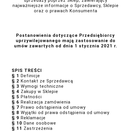
sprzedaży poprzez Sklep, zawierający
najważniejsze informacje o Sprzedawcy, Sklepie
oraz o prawach Konsumenta
Postanowienia dotyczące Przedsiębiorcy
uprzywilejowanego mają zastosowanie do
umów zawartych od dnia 1 stycznia 2021 r.
SPIS TREŚCI
§ 1
Definicje
§ 2
Kontakt ze Sprzedawcą
§ 3
Wymogi techniczne
§ 4
Zakupy w Sklepie
§ 5
Płatności
§ 6
Realizacja zamówienia
§ 7
Prawo odstąpienia od umowy
§ 8
Wyjątki od prawa odstąpienia od umowy
§ 9
Reklamacje
§ 10
Dane osobowe
§ 11
Zastrzeżenia