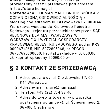
prowadzony przez Sprzedawcę pod adresem
https://store.humag.pl
.
Sprzedawca
– HUMAN MADE GROUP SPÓŁKA Z
OGRANICZONĄ ODPOWIEDZIALNOŚCIĄ z
siedzibą pod adresem ul. Grzybowska 87, 00-844
Warszawa, wpisana do Krajowego Rejestru
Sądowego - rejestru przedsiębiorców przez SĄD
REJONOWY DLA M.ST.WARSZAWY W
WARSZAWIE,XII WYDZIAŁ GOSPODARCZY
KRAJOWEGO REJESTRU SĄDOWEGO, pod nr KRS
0000674065, NIP 5272805068, nr REGON
36707690600000, kapitał zakładowy 50.000,00
zł, kapitał wpłacony 50000,00 zł.
§ 2 KONTAKT ZE SPRZEDAWCĄ
Adres pocztowy: ul. Grzybowska 87, 00-
844 Warszawa
Adres e-mail: store@humag.pl
Telefon: +48 (22) 764 88 40
Adres do zwrotu towaru (w przypadku
odstąpienia od umowy): ul. Ściegiennego 2,
06-400 Ciechanów