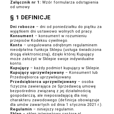
Załącznik nr 1:
Wzór formularza odstąpienia
od umowy
§ 1 DEFINICJE
Dni robocze
– dni od poniedziałku do piątku za
wyjątkiem dni ustawowo wolnych od pracy.
Konsument
– konsument w rozumieniu
przepisów Kodeksu cywilnego.
Konto
– uregulowana odrębnym regulaminem
nieodpłatna funkcja Sklepu (usługa świadczona
drogą elektroniczną), dzięki której Kupujący
może założyć w Sklepie swoje indywidualne
konto.
Kupujący
– każdy podmiot kupujący w Sklepie.
Kupujący uprzywilejowany
– Konsument lub
Przedsiębiorca uprzywilejowany.
Przedsiębiorca uprzywilejowany
– osoba
fizyczna zawierająca ze Sprzedawcą umowę
bezpośrednio związaną z jej działalnością
gospodarczą, ale nieposiadającą dla niej
charakteru zawodowego (definicja obowiązuje
dla umów zawartych od dnia 1 stycznia 2021 r.).
Regulamin
– niniejszy regulamin.
Sklep
– sklep internetowy cxstore.pl