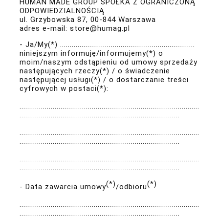
HUMAN MADE GROUP SPÓŁKA Z OGRANICZONĄ
ODPOWIEDZIALNOŚCIĄ
ul. Grzybowska 87, 00-844 Warszawa
adres e-mail: store@humag.pl
- Ja/My(*) .....................................................................
niniejszym informuję/informujemy(*) o
moim/naszym odstąpieniu od umowy sprzedaży
następujących rzeczy(*) / o świadczenie
następującej usługi(*) / o dostarczanie treści
cyfrowych w postaci(*):
............................................................................................
..................................................................................
............................................................................................
..................................................................................
............................................................................................
..................................................................................
(*)
(*)
- Data zawarcia umowy
/odbioru
............................................................................................
..................................................................................