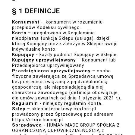
§ 1 DEFINICJE
Konsument
– konsument w rozumieniu
przepisów Kodeksu cywilnego.
Konto
– uregulowana w Regulaminie
nieodpłatna funkcja Sklepu (usługa), dzięki
której Kupujący może założyć w Sklepie swoje
indywidualne konto.
Kupujący
- każdy podmiot kupujący w Sklepie.
Kupujący uprzywilejowany
– Konsument lub
Przedsiębiorca uprzywilejowany.
Przedsiębiorca uprzywilejowany
– osoba
fizyczna zawierająca ze Sprzedawcą umowę
bezpośrednio związaną z jej działalnością
gospodarczą, ale nieposiadającą dla niej
charakteru zawodowego (definicja obowiązuje
dla umów zawartych od dnia 1 stycznia 2021 r.).
Regulamin
- niniejszy regulamin Konta.
Sklep
– sklep internetowy cxstore.pl
prowadzony przez Sprzedawcę pod adresem
https://store.humag.pl
Sprzedawca
- HUMAN MADE GROUP SPÓŁKA Z
OGRANICZONĄ ODPOWIEDZIALNOŚCIĄ z