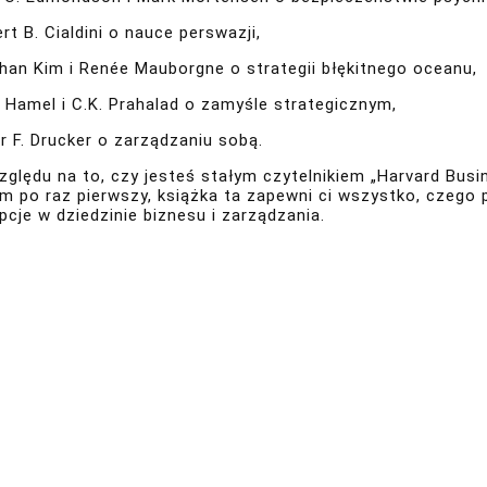
rt B. Cialdini o nauce perswazji,
Chan Kim i Renée Mauborgne o strategii błękitnego oceanu,
y Hamel i C.K. Prahalad o zamyśle strategicznym,
r F. Drucker o zarządzaniu sobą.
zględu na to, czy jesteś stałym czytelnikiem „Harvard Busi
m po raz pierwszy, książka ta zapewni ci wszystko, czego
cje w dziedzinie biznesu i zarządzania.