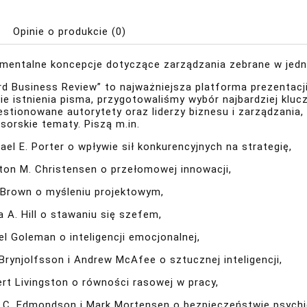
Opinie o produkcie (0)
mentalne koncepcje dotyczące zarządzania zebrane w jed
d Business Review” to najważniejsza platforma prezentacji 
ie istnienia pisma, przygotowaliśmy wybór najbardziej kluc
stionowane autorytety oraz liderzy biznesu i zarządzania, 
sorskie tematy. Piszą m.in.
ael E. Porter o wpływie sił konkurencyjnych na strategię,
yton M. Christensen o przełomowej innowacji,
 Brown o myśleniu projektowym,
a A. Hill o stawaniu się szefem,
el Goleman o inteligencji emocjonalnej,
 Brynjolfsson i Andrew McAfee o sztucznej inteligencji,
ert Livingston o równości rasowej w pracy,
 C. Edmondson i Mark Mortensen o bezpieczeństwie psych