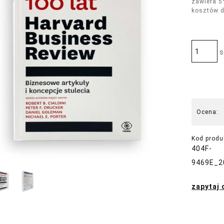
zawiera 5
kosztów 
s
Ocena:
Kod produ
404F-
9469E_2
zapytaj 