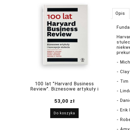
Opis
Funda
Harvar
stulec
niekwe
prekur
- Mich
- Cla
- Tim
100 lat "Harvard Business
Review". Biznesowe artykuły i
- Lind
koncepcje stulecia
- Dani
53,00 zł
- Erik
Do koszyka
- Rob
- Amy