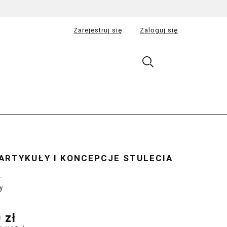
Zarejestruj się
Zaloguj się
 ARTYKUŁY I KONCEPCJE STULECIA
:
y
 zł