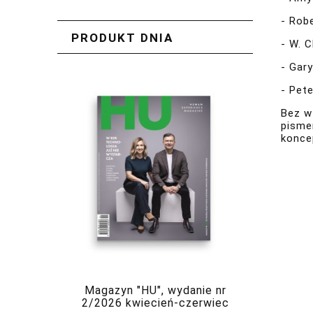
- Robe
PRODUKT DNIA
- W. 
- Gar
- Pete
Bez w
pisme
koncep
Magazyn "HU", wydanie nr
2/2026 kwiecień-czerwiec