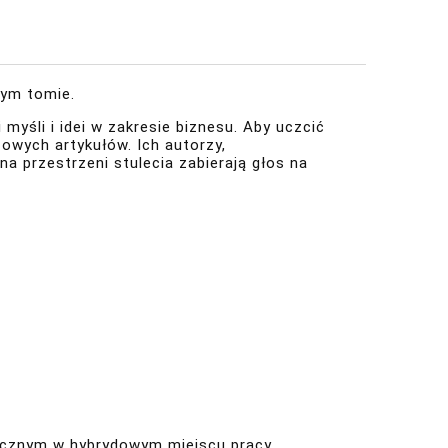
nym tomie.
myśli i idei w zakresie biznesu. Aby uczcić
zowych artykułów. Ich autorzy,
na przestrzeni stulecia zabierają głos na
icznym w hybrydowym miejscu pracy,