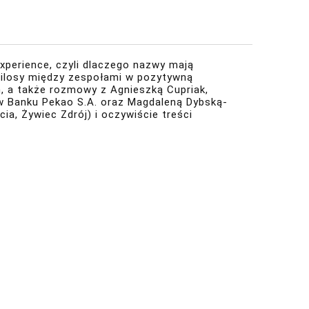
Experience, czyli dlaczego nazwy mają
ć silosy między zespołami w pozytywną
, a także rozmowy z Agnieszką Cupriak,
w Banku Pekao S.A. oraz Magdaleną Dybską-
ia, Żywiec Zdrój) i oczywiście treści