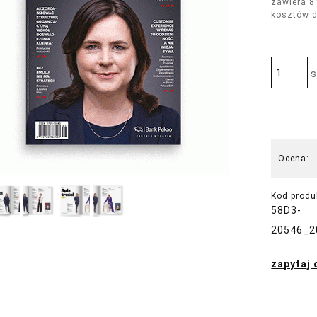
zawiera 8
kosztów 
s
Ocena:
Kod produ
58D3-
20546_2
zapytaj 