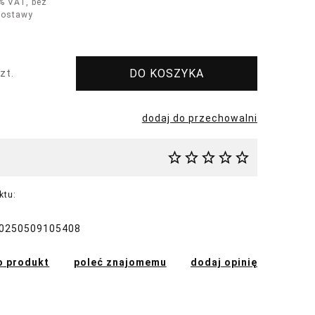
% VAT, bez
dostawy
DO KOSZYKA
zt.
dodaj do przechowalni
ktu:
0250509105408
o produkt
poleć znajomemu
dodaj opinię