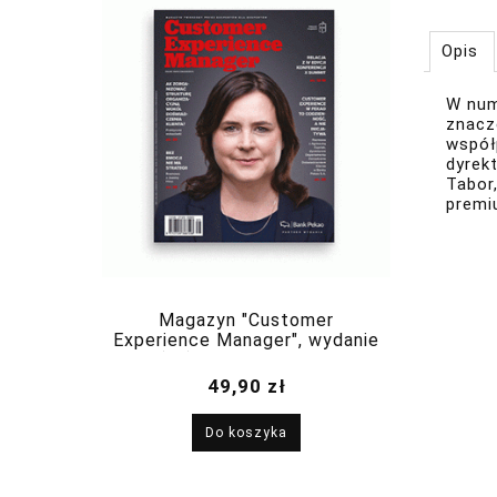
Opis
W num
znacz
współ
dyrek
Tabor
premi
Magazyn "Customer
Experience Manager", wydanie
nr 3(21) maj-czerwiec 2025
49,90 zł
Do koszyka