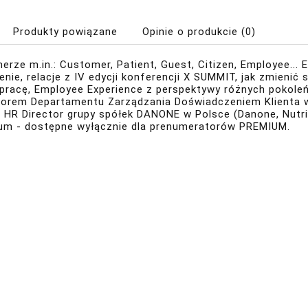
Produkty powiązane
Opinie o produkcie (0)
erze m.in.: Customer, Patient, Guest, Citizen, Employee... 
enie, relacje z IV edycji konferencji X SUMMIT, jak zmieni
pracę, Employee Experience z perspektywy różnych pokoleń
torem Departamentu Zarządzania Doświadczeniem Klienta 
, HR Director grupy spółek DANONE w Polsce (Danone, Nutric
um - dostępne wyłącznie dla prenumeratorów
PREMIUM
.