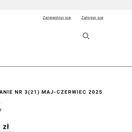
Zarejestruj się
Zaloguj się
NIE NR 3(21) MAJ-CZERWIEC 2025
:
y
 zł