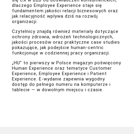
się CX w B2B od doświadczeń konsumenckich,
dlaczego Employee Experience staje się
fundamentem jakości relacji biznesowych oraz
jak relacyjność wpływa dziś na rozwój
organizacji.
Czytelnicy znajdą również materiały dotyczące
ochrony zdrowia, wdrożeń technologicznych,
jakości procesów oraz praktyczne case studies
pokazujące, jak podejście human-centric
funkcjonuje w codziennej pracy organizacji.
„HU” to pierwszy w Polsce magazyn poświęcony
Human Experience oraz tematyce Customer
Experience, Employee Experience i Patient
Experience. E-wydanie zapewnia wygodny
dostęp do pełnego numeru na komputerze i
tablecie — w dowolnym miejscu i czasie.