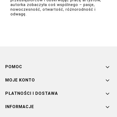
przedsiębiorców i obserwując pracę artystów,
autorka zobaczyła coś wspólnego – pasje,
nowoczesność, otwartość, różnorodność i
odwagę.
POMOC
MOJE KONTO
PŁATNOŚCI I DOSTAWA
INFORMACJE