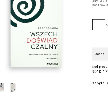
zawiera 5
kosztów 
s
Ocena:
Kod produ
9D1D-17
zapytaj 