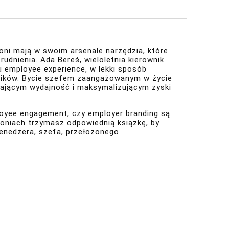
oni mają w swoim arsenale narzędzia, które
dnienia. Ada Bereś, wieloletnia kierownik
u employee experience, w lekki sposób
wników. Bycie szefem zaangażowanym w życie
iającym wydajność i maksymalizującym zyski
ployee engagement, czy employer branding są
łoniach trzymasz odpowiednią książkę, by
menedżera, szefa, przełożonego.