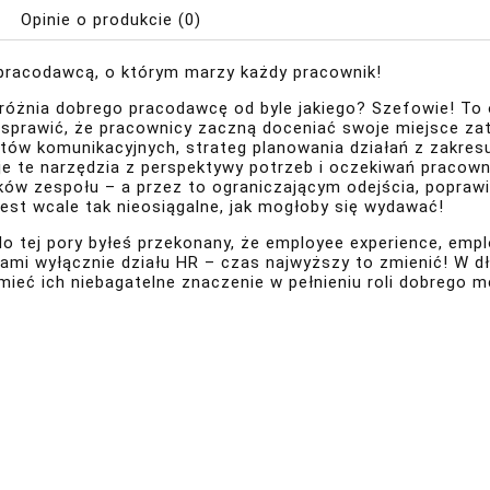
Opinie o produkcie (0)
pracodawcą, o którym marzy każdy pracownik!
różnia dobrego pracodawcę od byle jakiego? Szefowie! To 
sprawić, że pracownicy zaczną doceniać swoje miejsce zatru
któw komunikacyjnych, strateg planowania działań z zakres
je te narzędzia z perspektywy potrzeb i oczekiwań praco
ków zespołu – a przez to ograniczającym odejścia, popraw
jest wcale tak nieosiągalne, jak mogłoby się wydawać!
 do tej pory byłeś przekonany, że employee experience, em
ami wyłącznie działu HR – czas najwyższy to zmienić! W d
mieć ich niebagatelne znaczenie w pełnieniu roli dobrego 