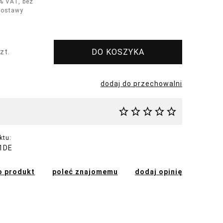
% VAT, bez
dostawy
DO KOSZYKA
zt.
dodaj do przechowalni
ktu:
1DE
o produkt
poleć znajomemu
dodaj opinię