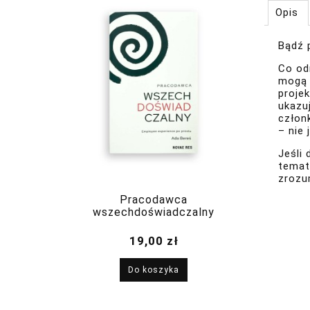
Opis
Bądź 
Co od
mogą 
proje
ukazu
człon
– nie 
Jeśli
temat
zrozu
Pracodawca
wszechdoświadczalny
19,00 zł
Do koszyka