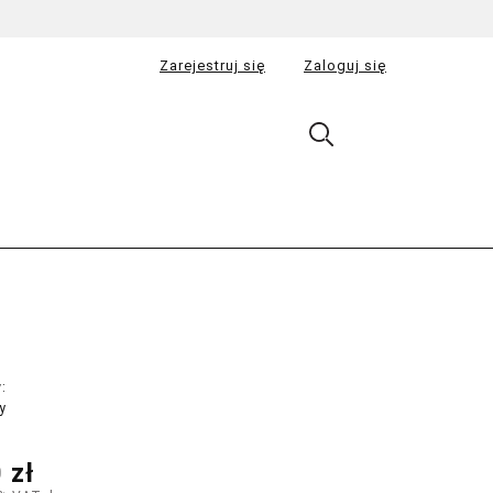
Zarejestruj się
Zaloguj się
:
y
 zł