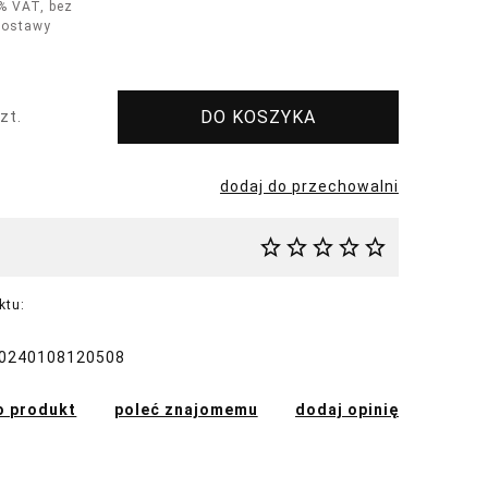
% VAT, bez
dostawy
DO KOSZYKA
zt.
dodaj do przechowalni
ktu:
0240108120508
o produkt
poleć znajomemu
dodaj opinię