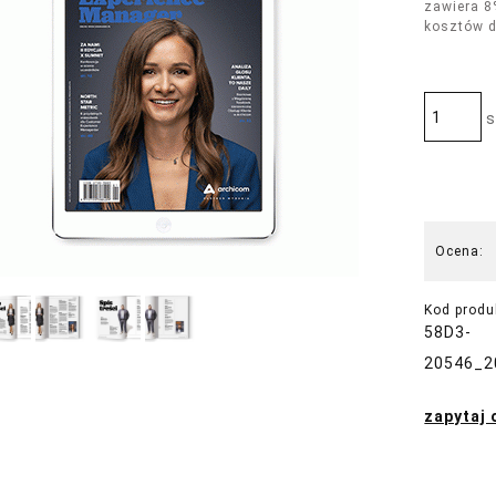
zawiera 8
kosztów 
s
Ocena:
Kod produ
58D3-
20546_2
zapytaj 