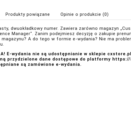
Produkty powiązane
Opinie o produkcie (0)
asty, dwuokładkowy numer. Zawiera zarówno magazyn „Cust
ience Manager". Zanim podejmiesz decyzję o zakupie prenu
 magazynu? A do tego w formie e-wydania? Nie ma problem
u.
! E-wydania nie są udostępnianie w sklepie cxstore.pl
ną przydzielone dane dostępowe do platformy
https:/
ępniane są zamówione e-wydania.