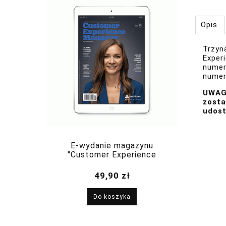
Opis
Trzyn
Exper
numer
numer
UWAGA
zosta
udost
E-wydanie magazynu
"Customer Experience
Manager", nr 1(13) styczeń-
luty 2024
49,90 zł
Do koszyka