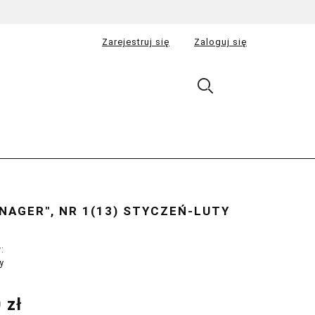
Zarejestruj się
Zaloguj się
AGER", NR 1(13) STYCZEŃ-LUTY
:
y
 zł