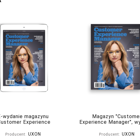
A
E-wydanie magazynu
Magazyn "Custome
Customer Experience
Experience Manager", w
nager", nr 4(4) lipiec-
nr 4(4) lipiec-sierpień
sierpień 2022
UXON
UXON
Producent:
Producent: