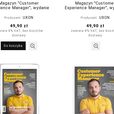
Magazyn "Customer
Magazyn "Custome
ience Manager", wydanie
Experience Manager", w
3(3) maj-czerwiec 2022
nr 2(2) marzec-kwiecie
UXON
UXON
Producent:
Producent:
49,90 zł
49,90 zł
wiera 8% VAT, bez kosztów
zawiera 8% VAT, bez kosz
dostawy
dostawy
Do koszyka