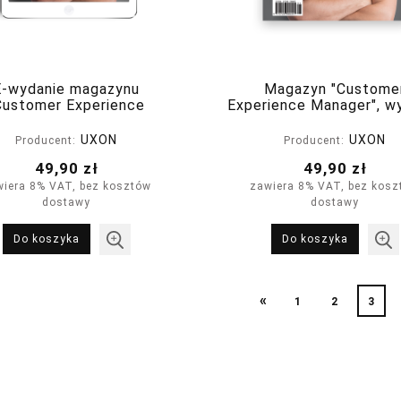
E-wydanie magazynu
Magazyn "Custome
Customer Experience
Experience Manager", w
ager", nr 1(1) styczeń-
nr 1(1) styczeń-luty 
luty 2022
UXON
UXON
Producent:
Producent:
49,90 zł
49,90 zł
wiera 8% VAT, bez kosztów
zawiera 8% VAT, bez kosz
dostawy
dostawy
Do koszyka
Do koszyka
«
1
2
3